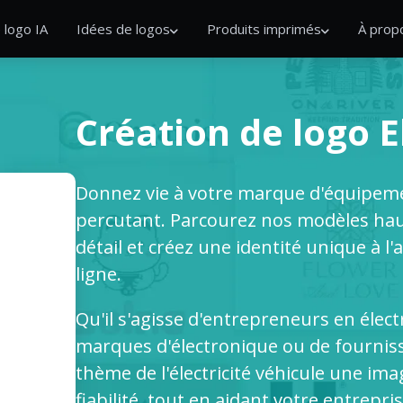
 logo IA
Idées de logos
Produits imprimés
À prop
Création de logo E
Donnez vie à votre marque d'équipeme
percutant. Parcourez nos modèles ha
détail et créez une identité unique à l
ligne.
Qu'il s'agisse d'entrepreneurs en électr
marques d'électronique ou de fourniss
thème de l'électricité véhicule une ima
fiabilité, tout en aidant votre entrepr