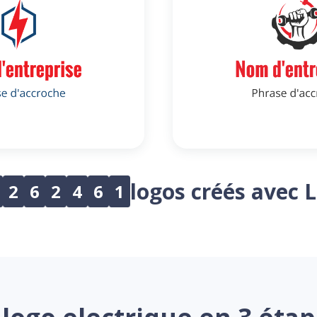
logos créés avec 
2
6
2
4
6
1