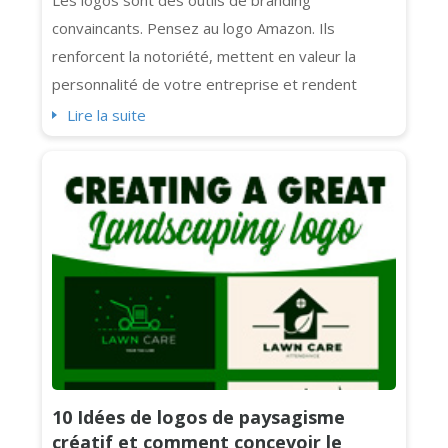
Les logos sont des outils de branding
convaincants. Pensez au logo Amazon. Ils
renforcent la notoriété, mettent en valeur la
personnalité de votre entreprise et rendent
votre marque mémorable. Mais aujourd'hui, nous
Lire la suite
nous concentrerons sur les
logos lettermark intemporels, propres et concis,
ainsi que sur les 10 logos lettermark les plus
reconnaissables au monde (Chanel, IBM et NASA
inclus). Comme...
10 Idées de logos de paysagisme
créatif et comment concevoir le