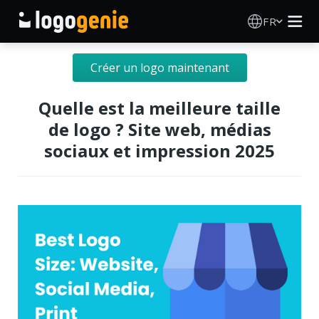
FR
Création de logo
Créer un logo maintenant
Générateur de logo IA
Quelle est la meilleure taille
de logo ? Site web, médias
Idées de logos
sociaux et impression 2025
Produits imprimés
À propos
Blog
SE CONNECTER