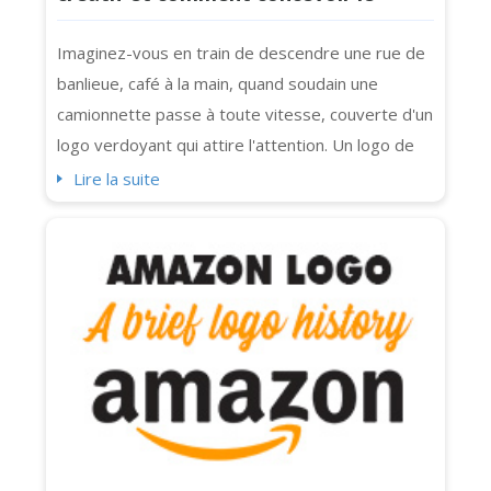
vôtre
Imaginez-vous en train de descendre une rue de
banlieue, café à la main, quand soudain une
camionnette passe à toute vitesse, couverte d'un
logo verdoyant qui attire l'attention. Un logo de
paysagisme bien pensé et magnifiquement conçu
Lire la suite
peut être un véritable coup de cœur. Ce n'est pas
juste de la décoration. C'est une poignée de main
visuelle avec chaque client potentiel du quartier.
Peu importe que vous...