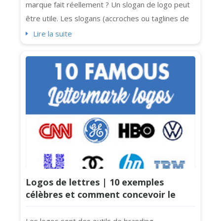
marque fait réellement ? Un slogan de logo peut
être utile. Les slogans (accroches ou taglines de
logo) ajoutent de la clarté et de la personnalité
Lire la suite
(et un petit supplément de punch) aux logos.
Cependant, tous les logos n'en ont pas besoin.
Parfois, une accroche embrouille simplement le
message ou encombre le design. Si ...
Logos de lettres | 10 exemples
célèbres et comment concevoir le
vôtre pour votre entreprise