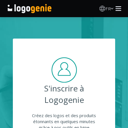
FR
Création de logo
Générateur de logo IA
Idées de logos
Produits imprimés
S'inscrire à
À propos
Logogenie
Blog
Créez des logos et des produits
étonnants en quelques minutes
SE CONNECTER
grâce à nos outils en ligne