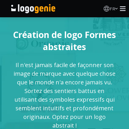
FR
Création de logo
Création de logo Formes
Générateur de logo IA
abstraites
Idées de logos
Il n'est jamais facile de façonner son
Produits imprimés
image de marque avec quelque chose
que le monde n'a encore jamais vu.
À propos
Sortez des sentiers battus en
utilisant des symboles expressifs qui
Blog
semblent intuitifs et profondément
originaux. Optez pour un logo
abstrait !
SE CONNECTER