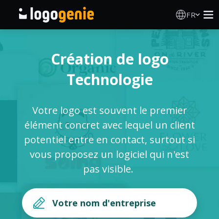
FR
Création de logo
Création de logo
Générateur de logo IA
Technologie
Idées de logos
Votre logo est souvent le premier
Produits imprimés
élément concret avec lequel un client
potentiel entre en contact, surtout si
À propos
vous proposez un logiciel qui n'est
pas visible.
Blog
SE CONNECTER