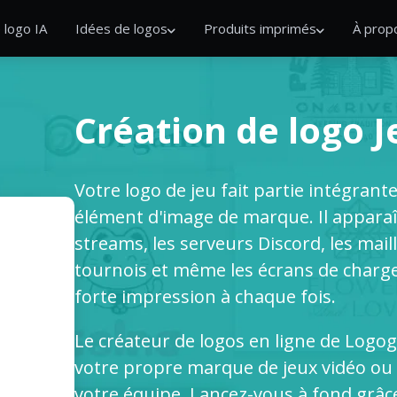
 logo IA
Idées de logos
Produits imprimés
À prop
Création de logo J
Votre logo de jeu fait partie intégrant
élément d'image de marque. Il apparaî
streams, les serveurs Discord, les mail
tournois et même les écrans de charge
forte impression à chaque fois.
Le créateur de logos en ligne de Logog
votre propre marque de jeux vidéo ou 
votre équipe. Lancez-vous à fond grâc