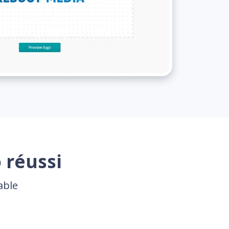
 réussi
able