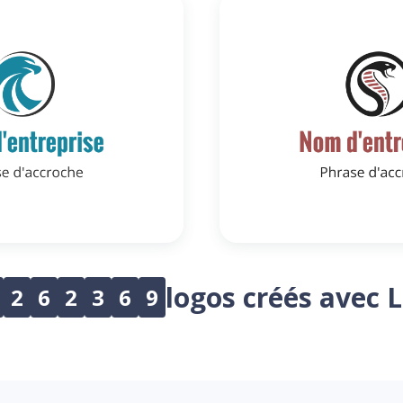
logos créés avec 
2
6
2
3
6
9