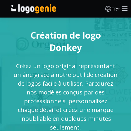
FR
Création de logo
Création de logo
Générateur de logo IA
Donkey
Idées de logos
Créez un logo original représentant
Produits imprimés
un âne grâce à notre outil de création
de logos facile à utiliser. Parcourez
À propos
nos modèles conçus par des
professionnels, personnalisez
Blog
chaque détail et créez une marque
inoubliable en quelques minutes
seulement.
SE CONNECTER