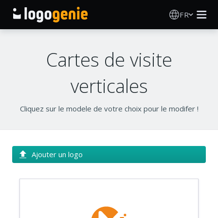
FR
Création de logo
Cartes de visite
Générateur de logo IA
verticales
Idées de logos
Cliquez sur le modele de votre choix pour le modifer !
Produits imprimés
À propos
Ajouter un logo
Blog
SE CONNECTER