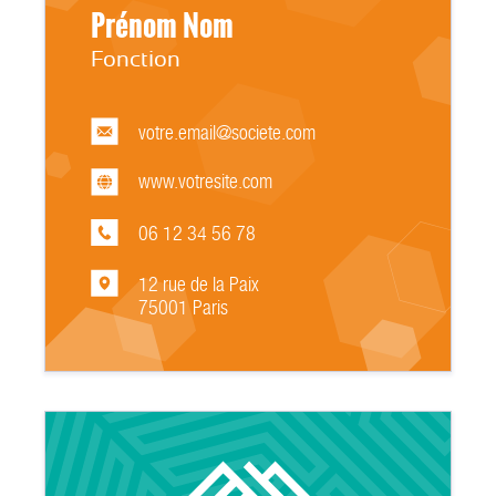
Prénom Nom
Fonction
votre.email@societe.com
www.votresite.com
06 12 34 56 78
12 rue de la Paix
75001 Paris