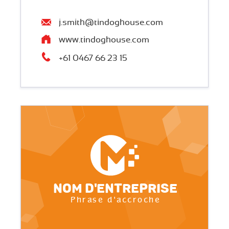
j.smith@tindoghouse.com
www.tindoghouse.com
+61 0467 66 23 15
Nom d'entreprise
Phrase d'accroche