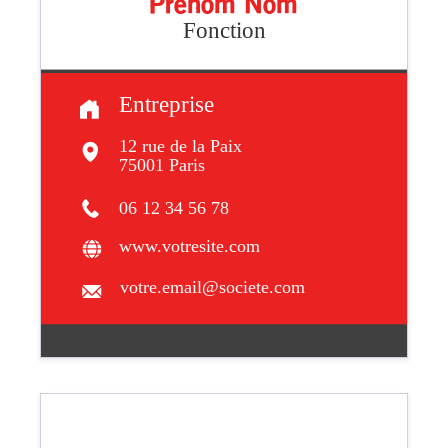
Prénom Nom
Fonction
Entreprise
12 rue de la Paix
75001 Paris
06 12 34 56 78
www.votresite.com
votre.email@societe.com