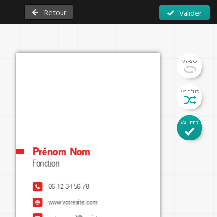
Retour
Valider
VERSO
MODÈLES
VALIDER
Prénom Nom
Fonction
06 12 34 56 78
www.votresite.com
Insérez votre slogan ici