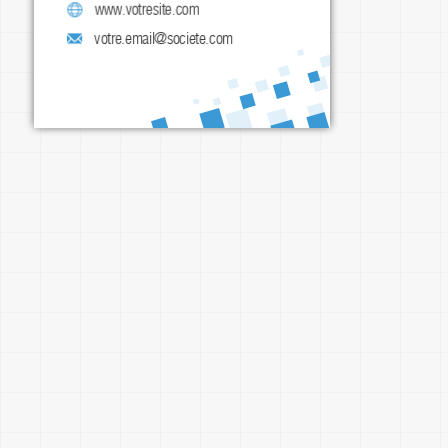
www.votresite.com
3222 Blackwell Street

Faridabad, AK 99876
votre.email@societe.com