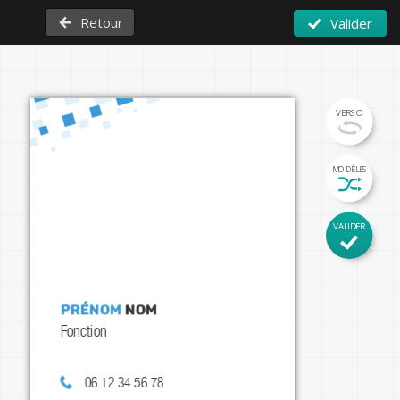
Retour
Valider
VERSO
MODÈLES
VALIDER
Prénom 
Nom
Fonction
06 12 34 56 78