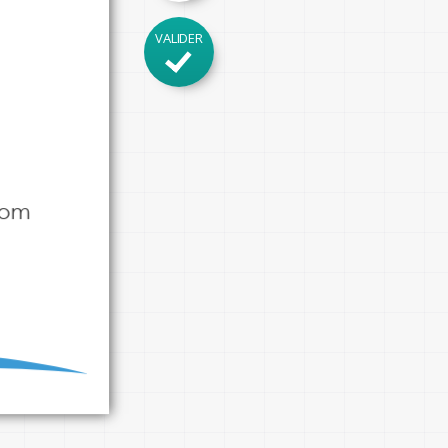
VALIDER
om
com