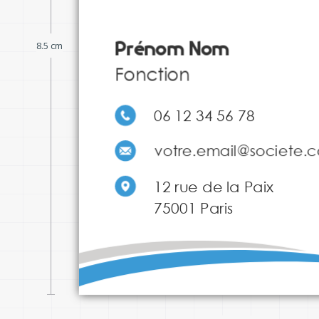
Prénom Nom
8.5 cm
Fonction
06 12 34 56 78
www.tindoghouse.c
votre.email@societe.
12 rue de la Paix

75001 Paris