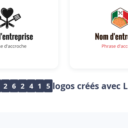
logos créés avec 
2
6
2
4
1
5