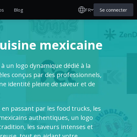
FR
Se connecter
os
Blog
Cuisine mexicaine
à un logo dynamique dédié à la
les conçus par des professionnels,
ne identité pleine de saveur et de
 en passant par les food trucks, les
s mexicains authentiques, un logo
tradition, les saveurs intenses et
euse, tout en aidant votre