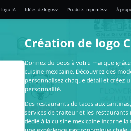
 logo IA
Idées de logos
Produits imprimés
À prop
Création de logo 
Donnez du peps à votre marque grâce 
cuisine mexicaine. Découvrez des modè
personnalisez chaque détail et créez u
personnalité.
Des restaurants de tacos aux cantinas,
services de traiteur et les restaurant
dédié à la cuisine mexicaine incarne la 
une expérience gastronomique chaleur