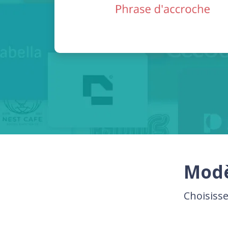
Modè
Choisiss