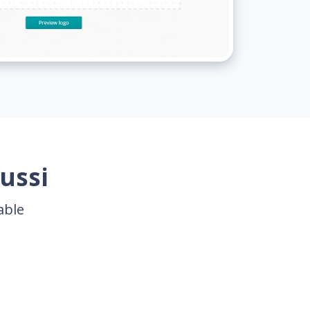
éussi
able