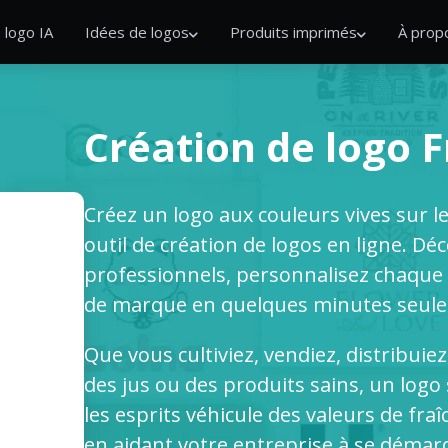
 logo IA
Idées de logos
Produits imprimés
À prop
Création de logo F
Créez un logo aux couleurs vives sur l
outil de création de logos en ligne. D
professionnels, personnalisez chaque 
de marque en quelques minutes seul
Que vous cultiviez, vendiez, distribuiez
des jus ou des produits sains, un logo
les esprits véhicule des valeurs de fraî
en aidant votre entreprise à se démar