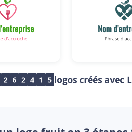
logos créés avec 
2
6
2
4
1
5