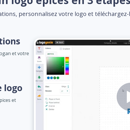
n logo epices en 3 étapes
tions, personnalisez votre logo et téléchargez-l
tions
logan et votre
e logo
pices et