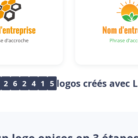
logos créés avec 
2
6
2
4
1
5