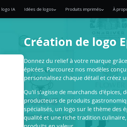
 logo IA
Idées de logos
Produits imprimés
À prop
Création de logo E
Donnez du relief à votre marque grâce 
épicées. Parcourez nos modèles conçus
personnalisez chaque détail et créez un
Qu'il s'agisse de marchands d'épices,
producteurs de produits gastronomiq
spécialisés, un logo sur le thème des ép
qualité et une riche tradition culinair
produits en valeur.