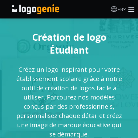
FR
Création de logo
Création de logo
Générateur de logo IA
Étudiant
Idées de logos
Créez un logo inspirant pour votre
Produits imprimés
établissement scolaire grâce à notre
outil de création de logos facile à
À propos
utiliser. Parcourez nos modèles
conçus par des professionnels,
Blog
personnalisez chaque détail et créez
une image de marque éducative qui
se démarque.
SE CONNECTER