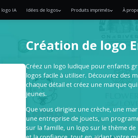
 logo IA
Idées de logos
Produits imprimés
À prop
Création de logo 
Créez un logo ludique pour enfants grâ
logos facile à utiliser. Découvrez des 
chaque détail et créez une marque qui 
jeunes.
Que vous dirigiez une crèche, une ma
une entreprise de jouets, un program
sur la famille, un logo sur le thème de l
et la confiance, tout en aidant votre m