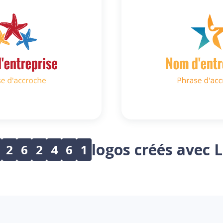
logos créés avec 
2
6
2
4
6
1