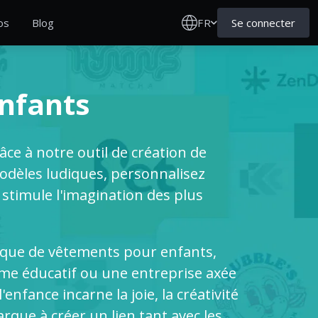
FR
Se connecter
os
Blog
Enfants
ce à notre outil de création de
modèles ludiques, personnalisez
stimule l'imagination des plus
rque de vêtements pour enfants,
me éducatif ou une entreprise axée
'enfance incarne la joie, la créativité
arque à créer un lien tant avec les