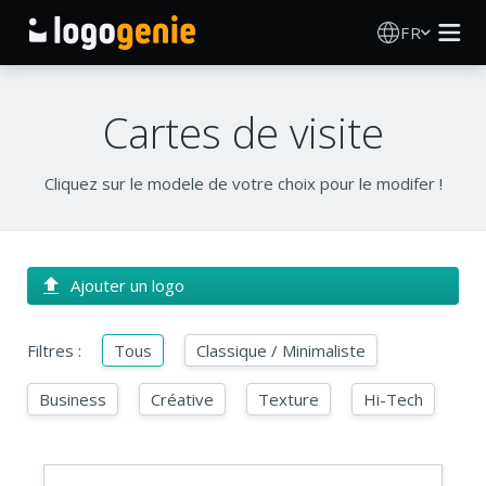
FR
Création de logo
Cartes de visite
Générateur de logo IA
Cliquez sur le modele de votre choix pour le modifer !
Idées de logos
Produits imprimés
Ajouter un logo
À propos
Filtres :
Tous
Classique / Minimaliste
Blog
Business
Créative
Texture
Hi-Tech
SE CONNECTER