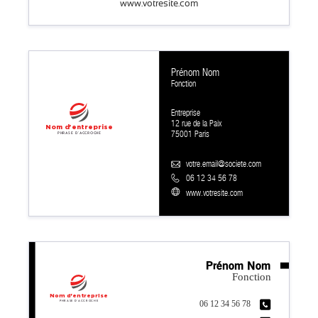
www.votresite.com
Prénom Nom
Fonction
Entreprise
12 rue de la Paix
Nom d'entreprise
75001 Paris
Phrase d'accroche
votre.email@societe.com
06 12 34 56 78
www.votresite.com
Prénom Nom
Fonction
Nom d'entreprise
Phrase d'accroche
06 12 34 56 78