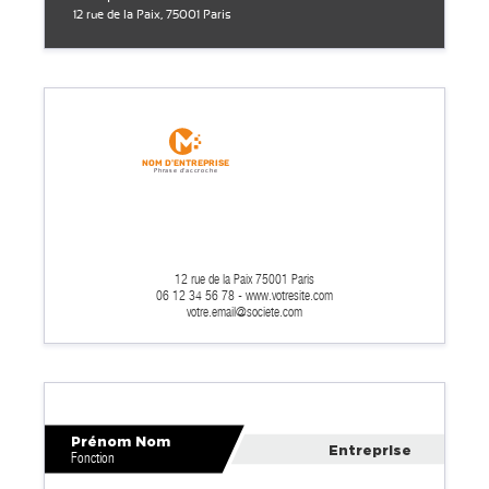
12 rue de la Paix, 75001 Paris
Nom d'entreprise
Phrase d'accroche
12 rue de la Paix 75001 Paris
06 12 34 56 78 - www.votresite.com
votre.email@societe.com
Prénom Nom
Entreprise
Fonction