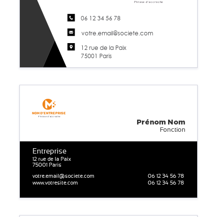
Phrase d'accroche
06 12 34 56 78
votre.email@societe.com
12 rue de la Paix
75001 Paris
Nom d'entreprise
Phrase d'accroche
Prénom
Nom
Fonction
Entreprise
12 rue de la Paix
75001 Paris
votre.email@societe.com
06 12 34 56 78
www.votresite.com
06 12 34 56 78