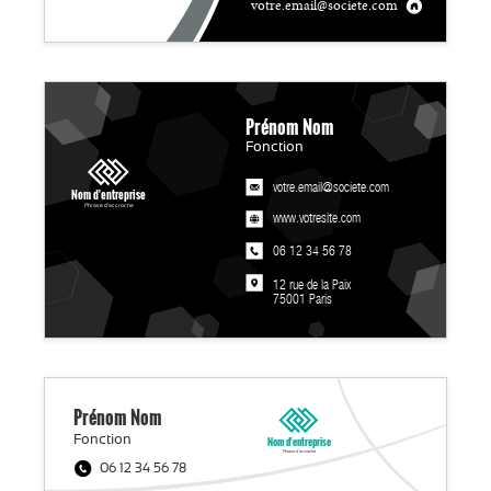
votre.email@societe.com
Prénom Nom
Fonction
votre.email@societe.com
Nom d'entreprise
Phrase d'accroche
www.votresite.com
06 12 34 56 78
12 rue de la Paix
75001 Paris
Prénom
Nom
Fonction
Nom d'entreprise
Phrase d'accroche
06 12 34 56 78