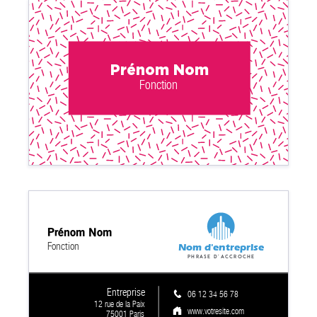
Prénom Nom
Fonction
Prénom Nom
Fonction
Nom d'entreprise
Phrase d'accroche
Entreprise
06 12 34 56 78
12 rue de la Paix
www.votresite.com
75001 Paris