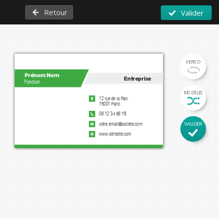
Retour
Valider
VERSO
Prénom Nom
Entreprise
Fonction
MODÈLES
12 rue de la Paix

75001 Paris
06 12 34 56 78
VALIDER
votre.email@societe.com
www.votresite.com
instagram.com/mypage