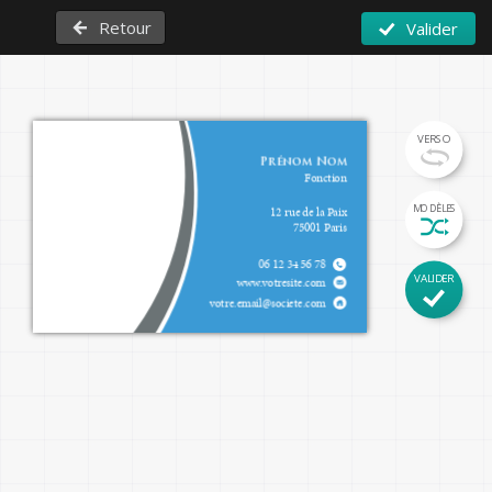
Retour
Valider
VERSO
Prénom Nom
Fonction
MODÈLES
12 rue de la Paix

75001 Paris
06 12 34 56 78
VALIDER
www.votresite.com
www.votresite.com
votre.email@societe.com