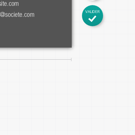
site.com
VALIDER
l@societe.com