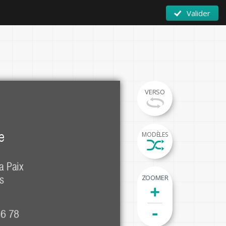
Valider
VERSO
e
MODÈLES
a Paix

ZOOMER
s
+
-
56 78