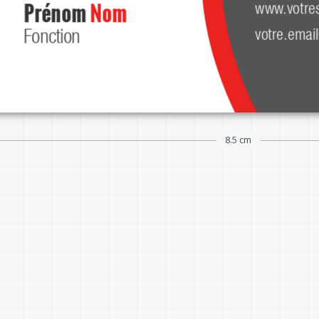
Prénom 
Nom
www.votre
votre.emai
Fonction
Insérez votre slogan ici
8.5 cm