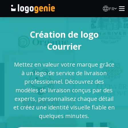
FR
Création de logo
Création de logo
Générateur de logo IA
Courrier
Idées de logos
Mettez en valeur votre marque grâce
Produits imprimés
à un logo de service de livraison
professionnel. Découvrez des
À propos
modèles de livraison conçus par des
experts, personnalisez chaque détail
Blog
et créez une identité visuelle fiable en
quelques minutes.
SE CONNECTER