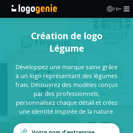
FR
Création de logo
Création de logo
Générateur de logo IA
Légume
Idées de logos
Développez une marque saine grâce
Produits imprimés
à un logo représentant des légumes
frais. Découvrez des modèles conçus
À propos
par des professionnels,
personnalisez chaque détail et créez
Blog
une identité inspirée de la nature.
SE CONNECTER