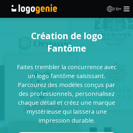
FR
Création de logo
Création de logo
Générateur de logo IA
Fantôme
Idées de logos
Faites trembler la concurrence avec
Produits imprimés
un logo fantôme saisissant.
Parcourez des modèles conçus par
À propos
des professionnels, personnalisez
chaque détail et créez une marque
Blog
mystérieuse qui laissera une
impression durable.
SE CONNECTER