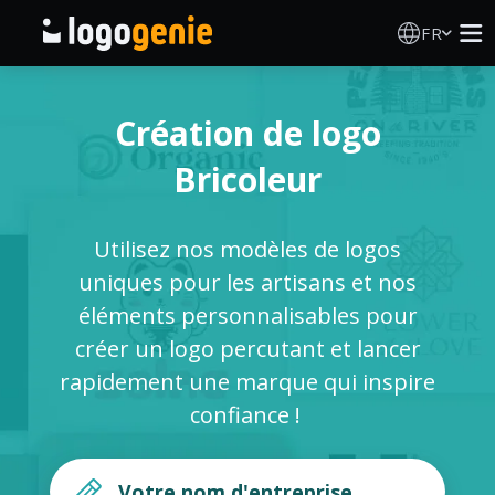
FR
Création de logo
Création de logo
Générateur de logo IA
Bricoleur
Idées de logos
Utilisez nos modèles de logos
Produits imprimés
uniques pour les artisans et nos
éléments personnalisables pour
À propos
créer un logo percutant et lancer
rapidement une marque qui inspire
Blog
confiance !
SE CONNECTER