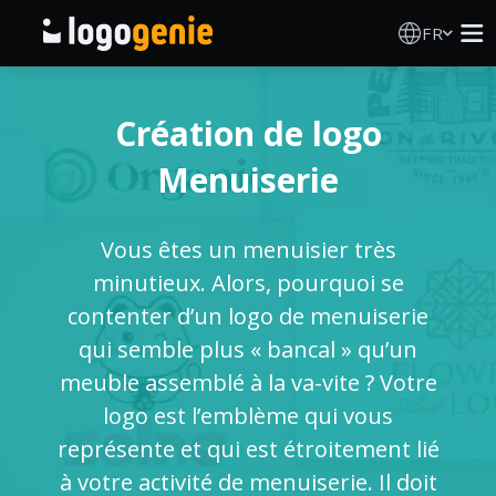
FR
Création de logo
Création de logo
Générateur de logo IA
Menuiserie
Idées de logos
Vous êtes un menuisier très
Produits imprimés
minutieux. Alors, pourquoi se
contenter d’un logo de menuiserie
À propos
qui semble plus « bancal » qu’un
meuble assemblé à la va-vite ? Votre
Blog
logo est l’emblème qui vous
représente et qui est étroitement lié
à votre activité de menuiserie. Il doit
SE CONNECTER