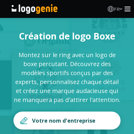
FR
Création de logo
Création de logo Boxe
Générateur de logo IA
Montez sur le ring avec un logo de
Idées de logos
boxe percutant. Découvrez des
modèles sportifs conçus par des
Produits imprimés
experts, personnalisez chaque détail
et créez une marque audacieuse qui
À propos
ne manquera pas d'attirer l'attention.
Blog
SE CONNECTER