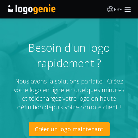
FR
Création de logo
Générateur de logo IA
Besoin d'un logo
rapidement ?
Idées de logos
Produits imprimés
Nous avons la solutions parfaite ! Créez
votre logo en ligne en quelques minutes
À propos
et téléchargez votre logo en haute
définition depuis votre compte client !
Blog
Créer un logo maintenant
SE CONNECTER