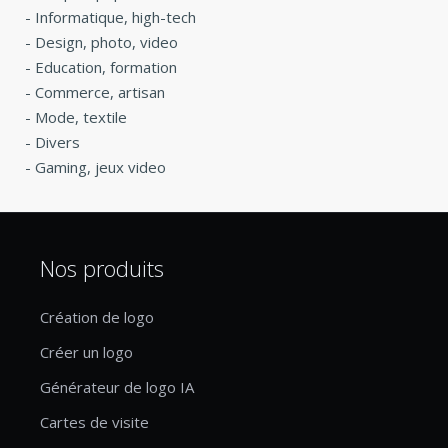
-
Informatique, high-tech
-
Design, photo, video
-
Education, formation
-
Commerce, artisan
-
Mode, textile
-
Divers
-
Gaming, jeux video
Nos produits
Création de logo
Créer un logo
Générateur de logo IA
Cartes de visite