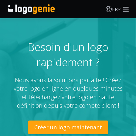
FR
Création de logo
Générateur de logo IA
Besoin d'un logo
rapidement ?
Idées de logos
Produits imprimés
Nous avons la solutions parfaite ! Créez
votre logo en ligne en quelques minutes
À propos
et téléchargez votre logo en haute
définition depuis votre compte client !
Blog
Créer un logo maintenant
SE CONNECTER