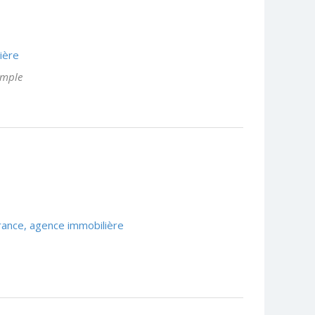
ière
imple
ance, agence immobilière