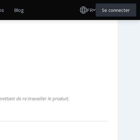
FR
Se connecter
os
Blog
ettant de re-travailler le produit.