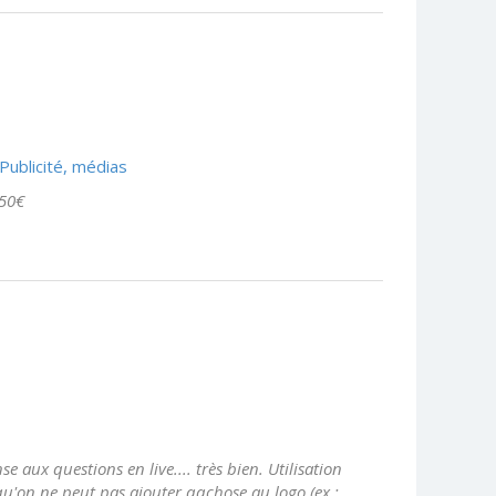
Publicité, médias
 50€
 aux questions en live.... très bien. Utilisation
u'on ne peut pas ajouter qqchose au logo (ex :