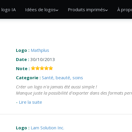
 logo IA
Idées de logos
Produits imprimés
À prop
Logo :
Mathplus
Date :
30/10/2013
Note :
Categorie :
Santé, beauté, soins
Créer un logo n'a jamais été aussi simple !
Manque juste la possibilité d'exporter dans des formats perm
-
Lire la suite
Logo :
Lam Solution Inc.