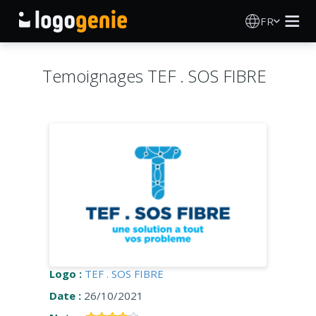
FR
Création de logo
Temoignages TEF . SOS FIBRE
Générateur de logo IA
Idées de logos
Produits imprimés
À propos
Blog
Logo :
TEF . SOS FIBRE
Date :
26/10/2021
SE CONNECTER