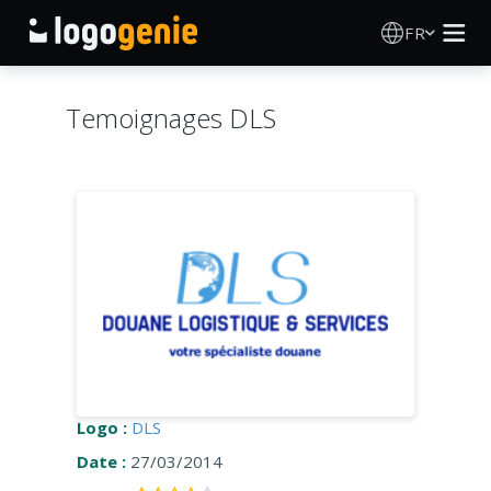
FR
Création de logo
Temoignages DLS
Générateur de logo IA
Idées de logos
Produits imprimés
À propos
Blog
Logo :
DLS
Date :
27/03/2014
SE CONNECTER