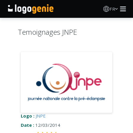
FR
Création de logo
Temoignages JNPE
Générateur de logo IA
Idées de logos
Produits imprimés
À propos
Blog
Logo :
JNPE
Date :
12/03/2014
SE CONNECTER