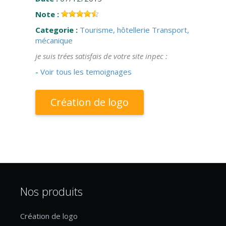
Note :
Categorie :
Tourisme, hôtellerie
Transport,
mécanique
je suis trées satisfais de votre site inpec :
-
Voir tous les temoignages
Création de logo
Nos produits
Création de logo