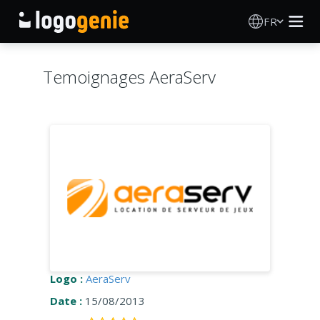
FR
Création de logo
Temoignages AeraServ
Générateur de logo IA
Idées de logos
Produits imprimés
À propos
Blog
Logo :
AeraServ
Date :
15/08/2013
SE CONNECTER