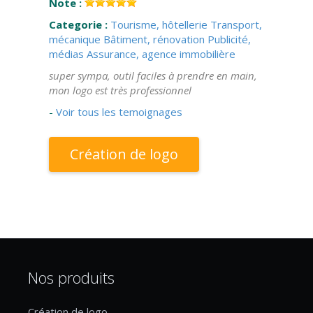
Note :
Categorie :
Tourisme, hôtellerie
Transport,
mécanique
Bâtiment, rénovation
Publicité,
médias
Assurance, agence immobilière
super sympa, outil faciles à prendre en main,
mon logo est très professionnel
-
Voir tous les temoignages
Création de logo
Nos produits
Création de logo