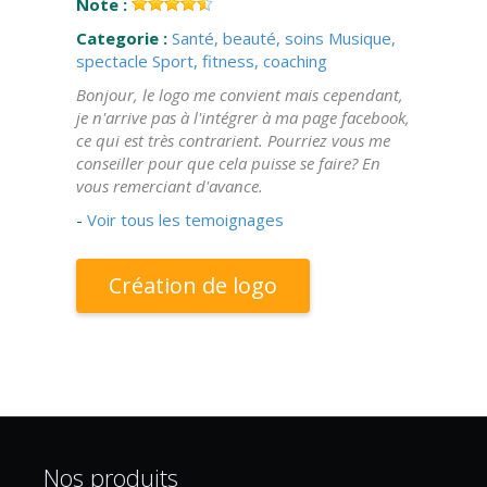
Note :
Categorie :
Santé, beauté, soins
Musique,
spectacle
Sport, fitness, coaching
Bonjour, le logo me convient mais cependant,
je n'arrive pas à l'intégrer à ma page facebook,
ce qui est très contrarient. Pourriez vous me
conseiller pour que cela puisse se faire? En
vous remerciant d'avance.
-
Voir tous les temoignages
Création de logo
Nos produits