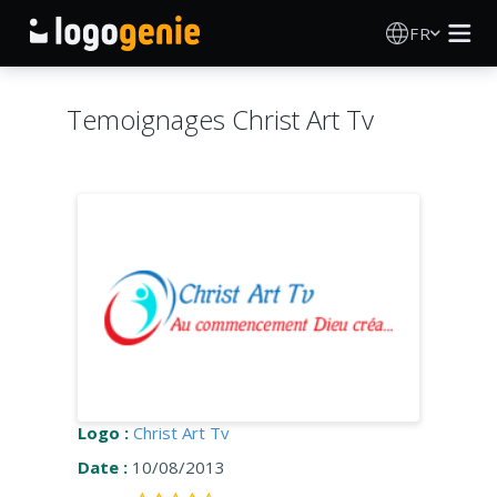
FR
Création de logo
Temoignages Christ Art Tv
Générateur de logo IA
Idées de logos
Produits imprimés
À propos
Blog
Logo :
Christ Art Tv
Date :
10/08/2013
SE CONNECTER