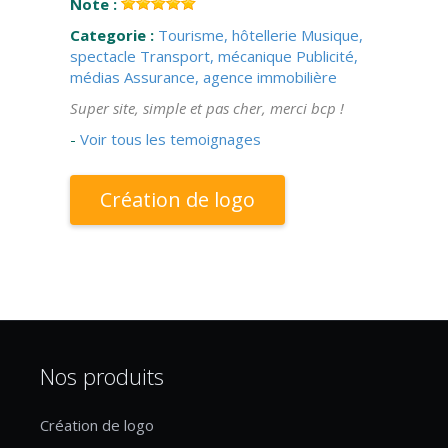
Note :
Categorie :
Tourisme, hôtellerie
Musique,
spectacle
Transport, mécanique
Publicité,
médias
Assurance, agence immobilière
Super site, simple et pas cher, merci bcp !
-
Voir tous les temoignages
Création de logo
Nos produits
Création de logo