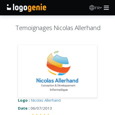
FR
Création de logo
Temoignages Nicolas Allerhand
Générateur de logo IA
Idées de logos
Produits imprimés
À propos
Blog
Logo :
Nicolas Allerhand
Date :
06/07/2013
SE CONNECTER