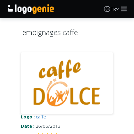
FR
Création de logo
Temoignages caffe
Générateur de logo IA
Idées de logos
Produits imprimés
À propos
Blog
Logo :
caffe
Date :
26/06/2013
SE CONNECTER