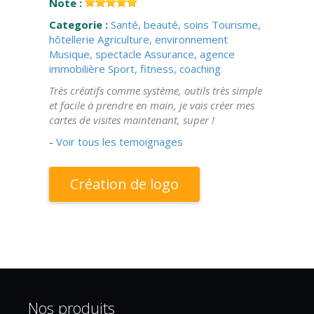
Note :
Categorie :
Santé, beauté, soins
Tourisme,
hôtellerie
Agriculture, environnement
Musique, spectacle
Assurance, agence
immobilière
Sport, fitness, coaching
Très créatifs comme système, outils très simple
et facile à prendre en main, je vais créer mes
cartes de visites maintenant, super !
-
Voir tous les temoignages
Création de logo
Nos produits