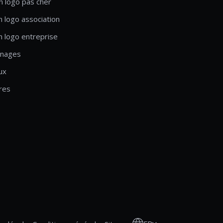
n logo pas cher
n logo association
n logo entreprise
nages
ux
res