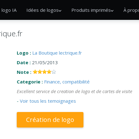
 logo IA
Idées de logos
Produits imprimés
À prop
ique.fr
Logo :
La Boutique lectrique.fr
Date :
21/05/2013
Note :
Categorie :
Finance, compatibilité
Excellent service de creation de logo et de cartes de visite
-
Voir tous les temoignages
Création de logo