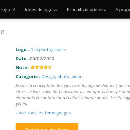
 logo IA
Idées de logos
Produits imprimés
À prop
ie
Logo :
Dab'photographie
Date :
06/02/2020
Note :
Categorie :
Design, photo, video
Je suis la conception de logos avec logogenie depuis 5 ans 
choses à leur sujet. Au fil des ans, ils ont appris à perfectio
étonnants et continuent d'évoluer chaque année. Le site log
génial
-
Voir tous les temoignages