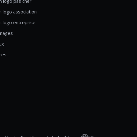
n logo pas cher
n logo association
n logo entreprise
nages
ux
res