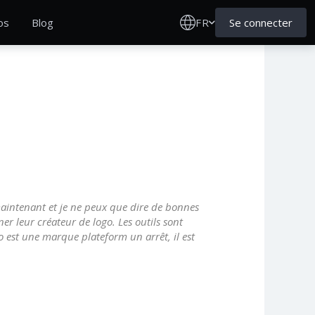
FR
Se connecter
os
Blog
maintenant et je ne peux que dire de bonnes
nner leur créateur de logo. Les outils sont
o est une marque plateform un arrêt, il est