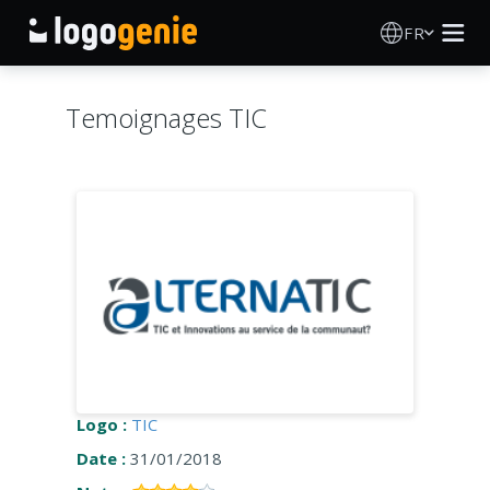
FR
Création de logo
Temoignages TIC
Générateur de logo IA
Idées de logos
Produits imprimés
À propos
Blog
Logo :
TIC
Date :
31/01/2018
SE CONNECTER