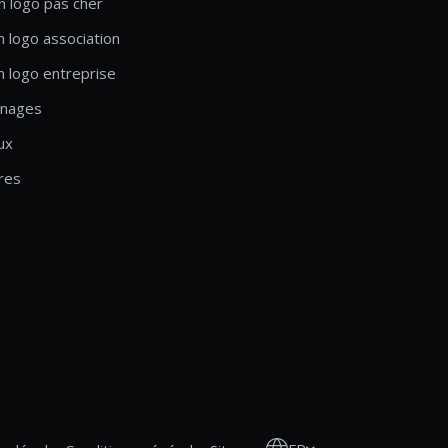
n logo pas cher
n logo association
n logo entreprise
nages
ux
res