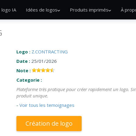
 logo IA
Idées de logos
Produits imprimés
À prop
G
Logo :
Z.CONTRACTING
Date :
25/01/2026
Note :
Categorie :
Plateforme très pratique pour créer rapidement un logo. Sim
produit unique.
-
Voir tous les temoignages
Création de logo