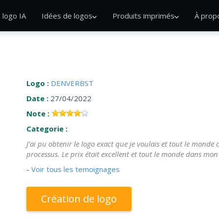
 logo IA
Idées de logos
Produits imprimés
À prop
Logo :
DENVERBST
Date :
27/04/2022
Note :
Categorie :
J'ai pu obtenir le logo exact que je voulais et tout le monde 
processus. Le prix était excellent et tout le monde dans mon 
-
Voir tous les temoignages
Création de logo