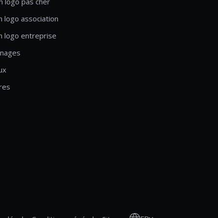
n logo pas cher
n logo association
n logo entreprise
nages
ux
res