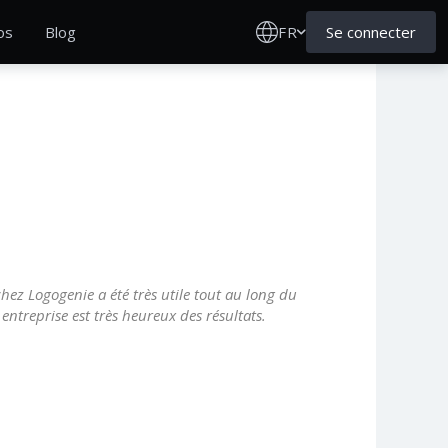
FR
Se connecter
os
Blog
chez Logogenie a été très utile tout au long du
entreprise est très heureux des résultats.