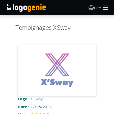
FR
Création de logo
Temoignages X’Sway
Générateur de logo IA
Idées de logos
Produits imprimés
À propos
Blog
Logo :
X’Sway
Date :
27/05/2022
SE CONNECTER