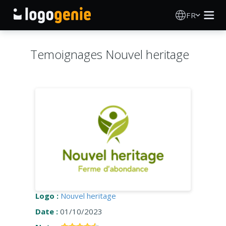
FR
Création de logo
Temoignages Nouvel heritage
Générateur de logo IA
Idées de logos
Produits imprimés
À propos
Blog
Logo :
Nouvel heritage
Date :
01/10/2023
SE CONNECTER