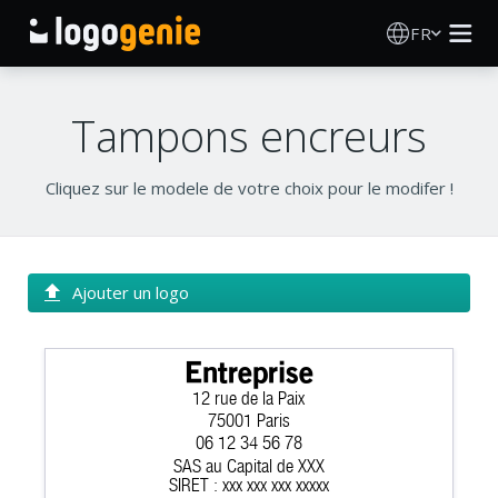
FR
Création de logo
Tampons encreurs
Générateur de logo IA
Cliquez sur le modele de votre choix pour le modifer !
Idées de logos
Produits imprimés
Ajouter un logo
À propos
Entreprise
12 rue de la Paix
Blog
75001 Paris
06 12 34 56 78
SAS au Capital de XXX
SE CONNECTER
SIRET : xxx xxx xxx xxxxx