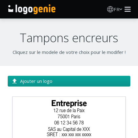
FR
Création de logo
Tampons encreurs
Générateur de logo IA
Cliquez sur le modele de votre choix pour le modifer !
Idées de logos
Produits imprimés
Ajouter un logo
À propos
Entreprise
12 rue de la Paix
Blog
75001 Paris
06 12 34 56 78
SAS au Capital de XXX
SE CONNECTER
SIRET : xxx xxx xxx xxxxx