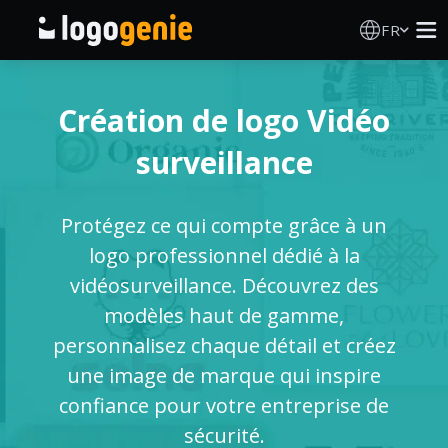
FR
Création de logo
Création de logo Vidéo
Générateur de logo IA
surveillance
Idées de logos
Protégez ce qui compte grâce à un
Produits imprimés
logo professionnel dédié à la
vidéosurveillance. Découvrez des
À propos
modèles haut de gamme,
personnalisez chaque détail et créez
Blog
une image de marque qui inspire
confiance pour votre entreprise de
sécurité.
SE CONNECTER