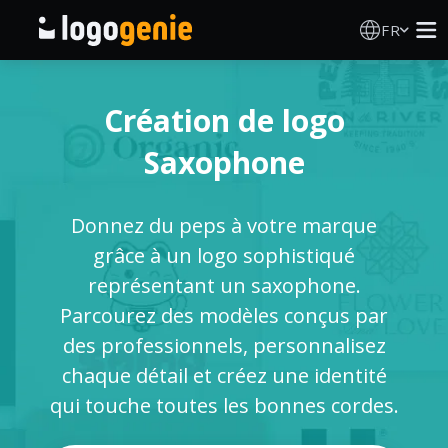
FR
Création de logo
Création de logo
Générateur de logo IA
Saxophone
Idées de logos
Donnez du peps à votre marque
Produits imprimés
grâce à un logo sophistiqué
représentant un saxophone.
À propos
Parcourez des modèles conçus par
des professionnels, personnalisez
Blog
chaque détail et créez une identité
qui touche toutes les bonnes cordes.
SE CONNECTER