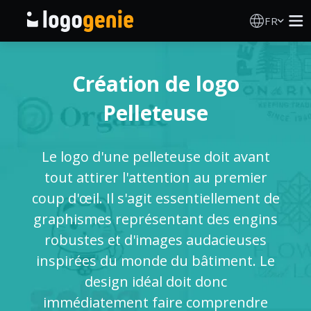
FR
Création de logo
Création de logo
Générateur de logo IA
Pelleteuse
Idées de logos
Le logo d'une pelleteuse doit avant
Produits imprimés
tout attirer l'attention au premier
coup d'œil. Il s'agit essentiellement de
À propos
graphismes représentant des engins
robustes et d'images audacieuses
Blog
inspirées du monde du bâtiment. Le
design idéal doit donc
immédiatement faire comprendre
SE CONNECTER