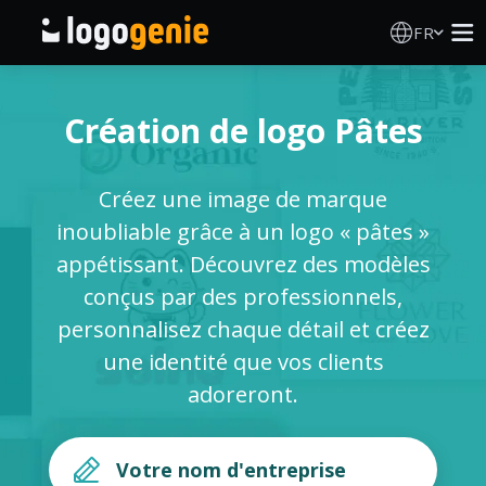
FR
Création de logo
Création de logo Pâtes
Générateur de logo IA
Créez une image de marque
Idées de logos
inoubliable grâce à un logo « pâtes »
appétissant. Découvrez des modèles
Produits imprimés
conçus par des professionnels,
personnalisez chaque détail et créez
À propos
une identité que vos clients
adoreront.
Blog
SE CONNECTER